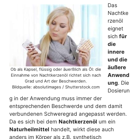
Das
Nachtke
rzenöl
eignet
sich
für
die
innere
und die
äußere
Ob als Kapsel, flüssig oder äuerßlich als Öl: die
Anwend
Einnahme von Nachtkerzenöl richtet sich nach
Grad und Art der Beschwerden.
ung
. Die
Bildquelle: absolutimages / Shutterstock.com
Dosierun
g in der Anwendung muss immer der
entsprechenden Beschwerde und dem damit
verbundenen Schweregrad angepasst werden.
Da es sich bei dem
Nachtkerzenöl
um ein
Naturheilmittel
handelt, wirkt diese auch
anders im Körper als z.B. synthetisch