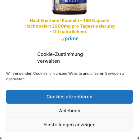
Nachtkerzenöl Kapseln - 180 Kapseln
Hochdosiert 2000mg pro Tagesdosierung
- Mit natürlichem...
22,95 EUR
24,95 EUR
Cookie-Zustimmung
verwalten
Zu Amazon
Wir verwenden Cookies, um unsere Website und unseren Service zu
Preis inkl. MwSt., zzgl. Versandkosten
optimieren.
Cookies akzeptieren
© 2026 Robin GmbH |
Datenschutz
|
Impressum
|
Ablehnen
Über uns
|
Kontakt
Einstellungen anzeigen