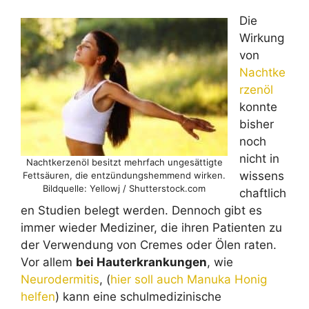
Die
Wirkung
von
Nachtke
rzenöl
konnte
bisher
noch
nicht in
Nachtkerzenöl besitzt mehrfach ungesättigte
wissens
Fettsäuren, die entzündungshemmend wirken.
Bildquelle: Yellowj / Shutterstock.com
chaftlich
en Studien belegt werden. Dennoch gibt es
immer wieder Mediziner, die ihren Patienten zu
der Verwendung von Cremes oder Ölen raten.
Vor allem
bei Hauterkrankungen
, wie
Neurodermitis
, (
hier soll auch Manuka Honig
helfen
) kann eine schulmedizinische